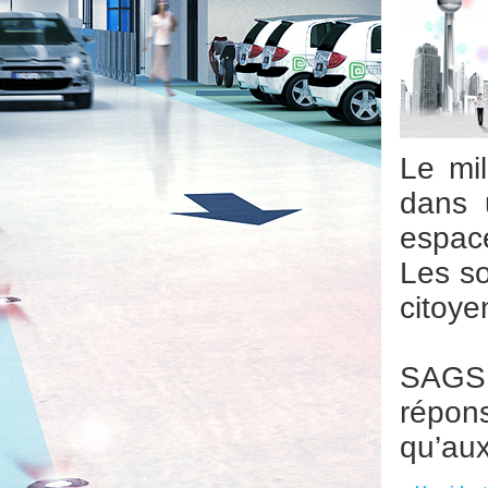
Le mi
dans 
espace
Les so
citoy
SAGS 
répon
qu’au