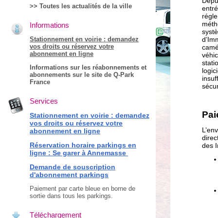
Depu
>> Toutes les actualités de la ville
entré
régle
méth
Informations
syst
Stationnement en voirie : d
emandez
d’Imm
vos droits ou réservez votre
camér
abonnement en ligne
véhic
stat
Informations sur les réabonnements et
logic
abonnements sur le site de Q-Park
insu
France
sécur
Services
Pai
Stationnement en voirie : demandez
vos droits ou réservez votre
L’en
abonnement en ligne
dire
Réservation horaire parkings en
des I
ligne : Se garer à Annemasse
Demande de souscription
d'abonnement parkings
Paiement par carte bleue en borne de
sortie dans tous les parkings.
Téléchargement