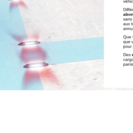
véhi
Diff
abo
sans 
aux t
annue
Que v
que 
pour
Des
cargo
paris