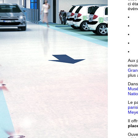
ci ét
événe
• 
• 
• sa
• t
• dé
Aux p
envir
Gran
plus 
Dans
Musé
Natio
Le pa
pari
Meye
Il off
plac
Ouve